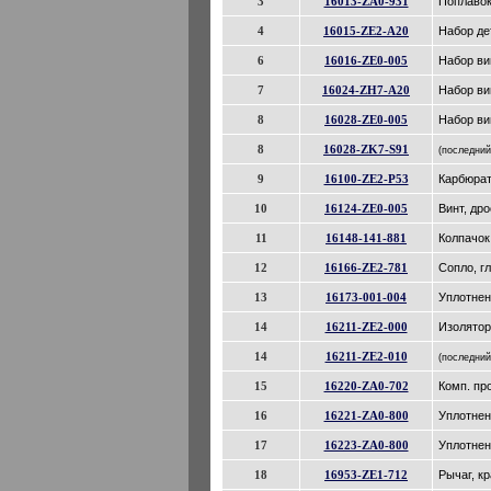
3
16013-ZA0-931
Поплавок 
4
16015-ZE2-A20
Набор де
6
16016-ZE0-005
Набор вин
7
16024-ZH7-A20
Набор вин
8
16028-ZE0-005
Набор ви
8
16028-ZK7-S91
(последний
9
16100-ZE2-P53
Карбюрато
10
16124-ZE0-005
Винт, дро
11
16148-141-881
Колпачок
12
16166-ZE2-781
Сопло, гл
13
16173-001-004
Уплотнени
14
16211-ZE2-000
Изолятор,
14
16211-ZE2-010
(последний
15
16220-ZA0-702
Комп. пр
16
16221-ZA0-800
Уплотнен
17
16223-ZA0-800
Уплотнени
18
16953-ZE1-712
Рычаг, кр