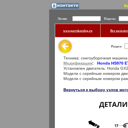
К
Логин:
Пароль:
www.partskatalog.ru
Все каталог
Раздел:
Техника: снегоуборочная машина
Модификация
:
Honda HS970 E
Установлен двигатель: Honda GX
Модели с серийным номером дви
Модели с серийным номером ра
Вернуться к выбору узлов мот
ДЕТАЛИ