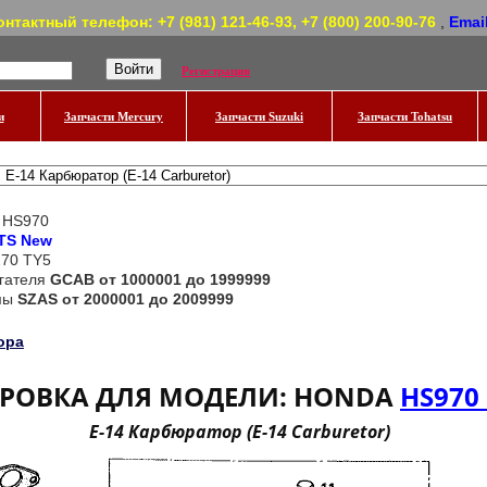
онтактный телефон: +7 (981) 121-46-93, +7 (800) 200-90-76
,
Emai
Регистрация
и
Запчасти Mercury
Запчасти Suzuki
Запчасти Tohatsu
 HS970
TS New
270 TY5
гателя
GCAB от 1000001 до 1999999
мы
SZAS от 2000001 до 2009999
ора
РОВКА ДЛЯ МОДЕЛИ: HONDA
HS970
E-14 Карбюратор (E-14 Carburetor)