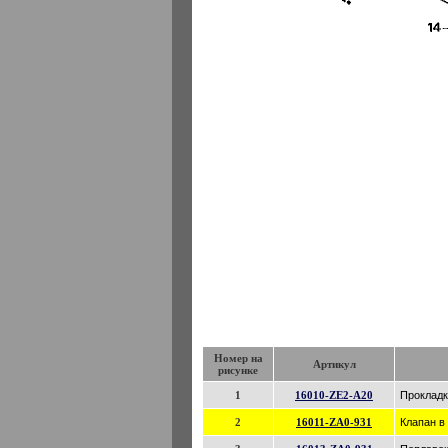
Номер на
Артикул
рисунке
1
16010-ZE2-A20
Прокладк
2
16011-ZA0-931
Клапан в 