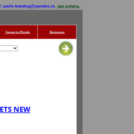
l: parts-katalog@yandex.ru
,
где купить
Запчасти Honda
Контакты
 ETS NEW