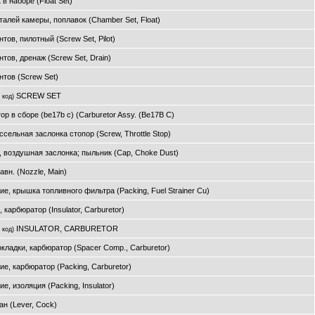
в наборе (Float Set)
талей камеры, поплавок (Chamber Set, Float)
тов, пилотный (Screw Set, Pilot)
тов, дренаж (Screw Set, Drain)
нтов (Screw Set)
SCREW SET
 код)
р в сборе (be17b c) (Carburetor Assy. (Be17B C)
ссельная заслонка стопор (Screw, Throttle Stop)
, воздушная заслонка; пыльник (Cap, Choke Dust)
авн. (Nozzle, Main)
е, крышка топливного фильтра (Packing, Fuel Strainer Cu)
 карбюратор (Insulator, Carburetor)
INSULATOR, CARBURETOR
 код)
окладки, карбюратор (Spacer Comp., Carburetor)
ие, карбюратор (Packing, Carburetor)
е, изоляция (Packing, Insulator)
ан (Lever, Cock)