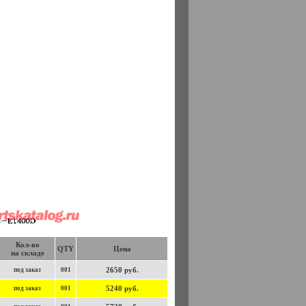
Кол-во
QTY
Цена
на складе
2650 руб.
под заказ
001
5240 руб.
под заказ
001