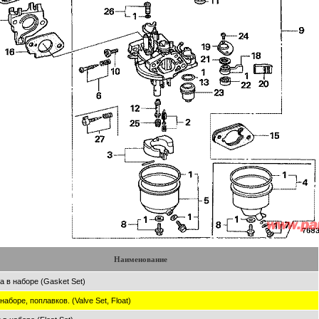
Наименование
а в наборе (Gasket Set)
наборе, поплавков. (Valve Set, Float)