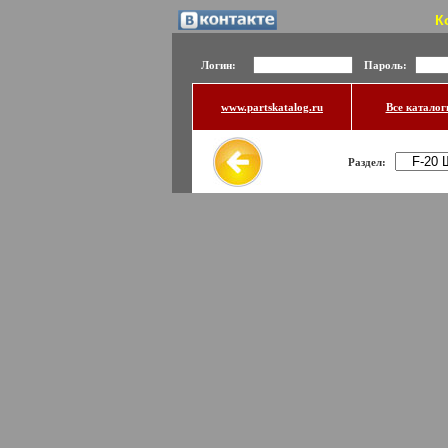
К
Логин:
Пароль:
www.partskatalog.ru
Все каталог
Раздел: