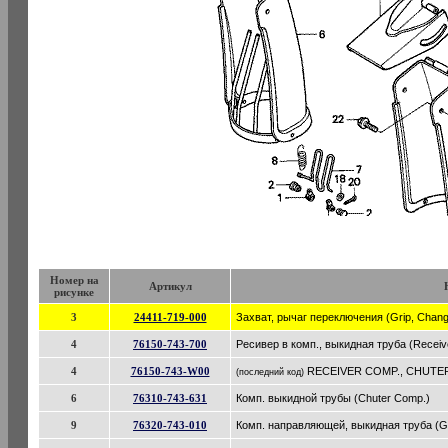
Номер на
Артикул
рисунке
3
24411-719-000
Захват, рычаг переключения (Grip, Chang
4
76150-743-700
Ресивер в комп., выкидная труба (Receiv
4
76150-743-W00
RECEIVER COMP., CHUTE
(последний код)
6
76310-743-631
Комп. выкидной трубы (Chuter Comp.)
9
76320-743-010
Комп. направляющей, выкидная труба (Gu