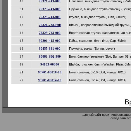
10
76321-743-000
Пластина, выкидная труба; фиксац. (Plate,
11
76323-743-000
Пружина, выкидная труба фиксац. (Spring,
12
76325-743-000
Втулка, выкидная труба (Bush, Chuter)
13
76326-738-E00
Штырь, направляюшая выкидной трубы (Pi
14
76329-743-000
Воротниковая втулка, направляющая выки
15
90201-415-000
Гайка, колпачок, 6mm (Nut, Cap, 6Mm)
16
90455-881-000
Пружина, рычаг (Spring, Lever)
17
90881-SB2-980
Болт, бампер (зеленое) (Bolt, Bumper (Gr
19
94103-06000
Шайба, плоская, 6mm (Washer, Plain, 6M
21
95701-06010-00
Болт, фланец, 6x10 (Bolt, Flange, 6X10)
22
95701-06014-00
Болт, фланец, 6x14 (Bolt, Flange, 6X14)
В
данный сайт носит информацион
склад запчас