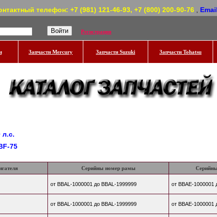
онтактный телефон: +7 (981) 121-46-93, +7 (800) 200-90-76
,
Emai
Регистрация
и
Запчасти Mercury
Запчасти Suzuki
Запчасти Tohatsu
 л.с.
BF-75
игателя
Серийны номер рамы
Серийны
от BBAL-1000001 до BBAL-1999999
от BBAE-1000001 
от BBAL-1000001 до BBAL-1999999
от BBAE-1000001 