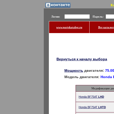
К
Логин:
Пароль:
www.partskatalog.ru
Все каталог
Вернуться к началу выбора
Мощность
двигателя:
75.00
Модель двигателя:
Honda 
Модификация дв
Honda BF75AT
LHD
Honda BF75AT
LHTD