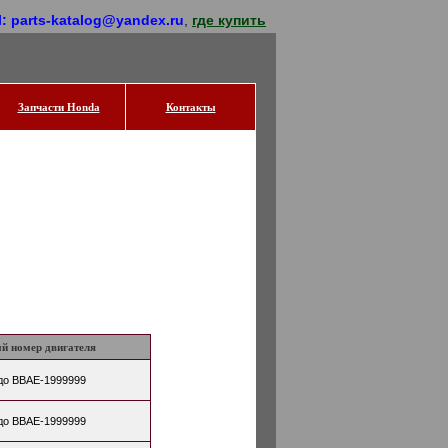
l: parts-katalog@yandex.ru
,
где купить
Запчасти Honda
Контакты
й номер двигателя
до BBAE-1999999
до BBAE-1999999