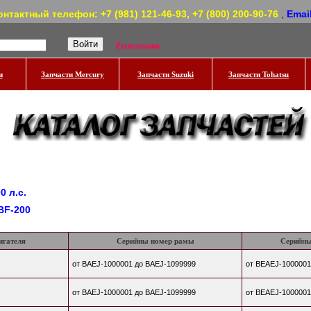
онтактный телефон: +7 (981) 121-46-93, +7 (800) 200-90-76
,
Emai
Регистрация
и
Запчасти Mercury
Запчасти Suzuki
Запчасти Tohatsu
0 л.с.
BF-200
игателя
Серийны номер рамы
Серийны
от BAEJ-1000001 до BAEJ-1099999
от BEAEJ-1000001
от BAEJ-1000001 до BAEJ-1099999
от BEAEJ-1000001