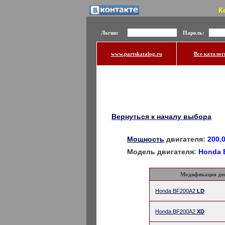
К
Логин:
Пароль:
www.partskatalog.ru
Все каталог
Вернуться к началу выбора
Мощность
двигателя:
200.0
Модель двигателя:
Honda 
Модификация дв
Honda BF200A2
LD
Honda BF200A2
XD