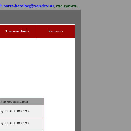
l: parts-katalog@yandex.ru
,
где купить
Запчасти Honda
Контакты
й номер двигателя
 до BEAEJ-1099999
 до BEAEJ-1099999